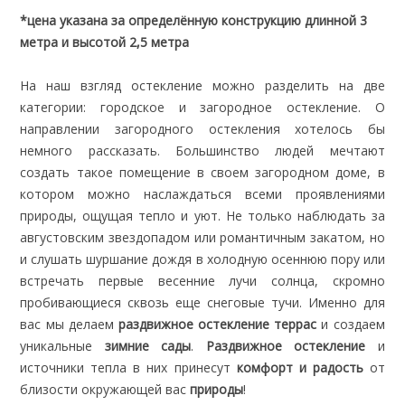
*цена указана за определённую конструкцию длинной 3
метра и высотой 2,5 метра
На наш взгляд остекление можно разделить на две
категории: городское и загородное остекление. О
направлении загородного остекления хотелось бы
немного рассказать. Большинство людей мечтают
создать такое помещение в своем загородном доме, в
котором можно наслаждаться всеми проявлениями
природы, ощущая тепло и уют. Не только наблюдать за
августовским звездопадом или романтичным закатом, но
и слушать шуршание дождя в холодную осеннюю пору или
встречать первые весенние лучи солнца, скромно
пробивающиеся сквозь еще снеговые тучи. Именно для
вас мы делаем
раздвижное остекление террас
и создаем
уникальные
зимние сады
.
Раздвижное остекление
и
источники тепла в них принесут
комфорт и радость
от
близости окружающей вас
природы
!